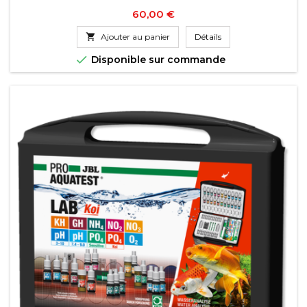
Prix
60,00 €

Ajouter au panier
Détails

Disponible sur commande