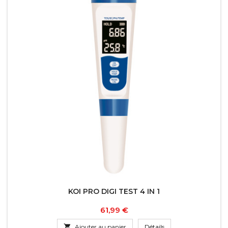
KOI PRO DIGI TEST 4 IN 1
Prix
61,99 €

Ajouter au panier
Détails