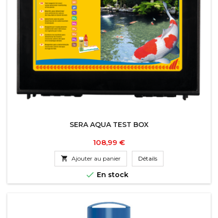
SERA AQUA TEST BOX
Prix
108,99 €

Ajouter au panier
Détails

En stock