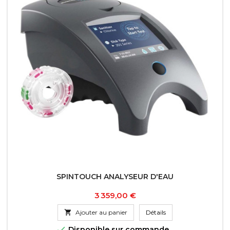
SPINTOUCH ANALYSEUR D'EAU
Prix
3 359,00 €

Ajouter au panier
Détails

Disponible sur commande