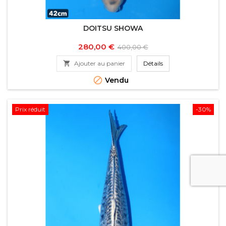
DOITSU SHOWA
Prix
Prix
280,00 €
400,00 €
de

Ajouter au panier
Détails
base

Vendu
Prix réduit
-30%