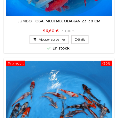
JUMBO TOSAI MUJI MIX ODAKAN 23–30 CM
Prix
Prix
96,60 €
138,00 €
de

Ajouter au panier
Détails
base

En stock
Prix réduit
-30%