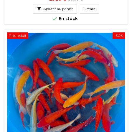
de

Ajouter au panier
Détails
base

En stock
Prix réduit
-30%