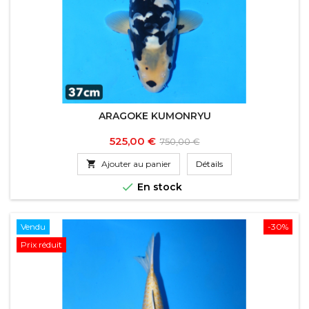
ARAGOKE KUMONRYU
Prix
Prix
525,00 €
750,00 €
de

Ajouter au panier
Détails
base

En stock
Vendu
-30%
Prix réduit