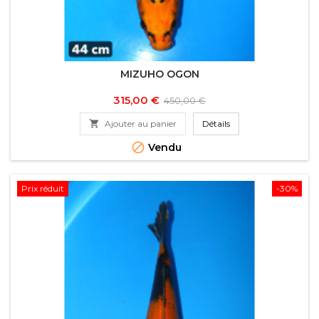
MIZUHO OGON
Prix
Prix
315,00 €
450,00 €
de

Ajouter au panier
Détails
base

Vendu
Prix réduit
-30%