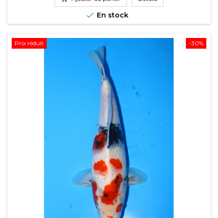
base

En stock
Prix réduit
-30%