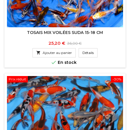
TOSAIS MIX VOILÉES SUDA 15-18 CM
Prix
Prix
25,20 €
36,00 €
de

Ajouter au panier
Détails
base

En stock
Prix réduit
-30%