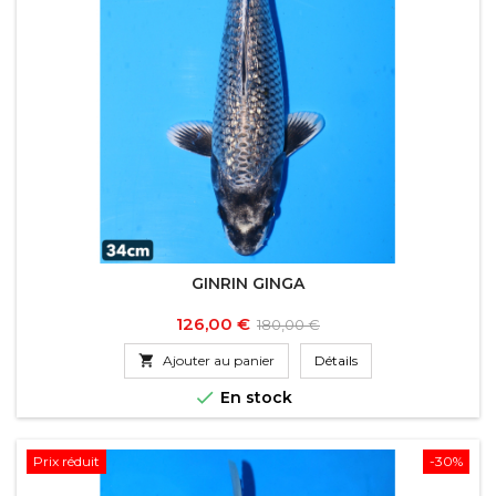
GINRIN GINGA
Prix
Prix
126,00 €
180,00 €
de

Ajouter au panier
Détails
base

En stock
Prix réduit
-30%