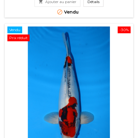

Ajouter au panier
Détails
base

Vendu
Vendu
-30%
Prix réduit