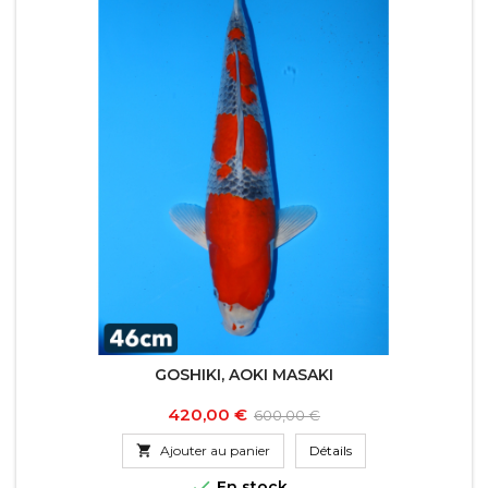
GOSHIKI, AOKI MASAKI
Prix
Prix
420,00 €
600,00 €
de

Ajouter au panier
Détails
base

En stock