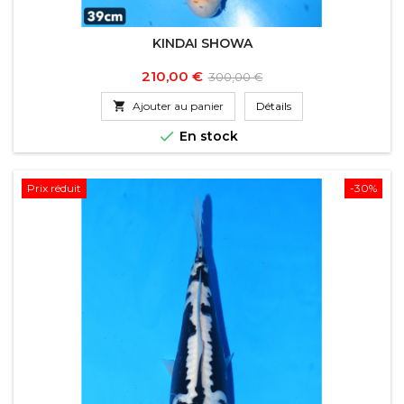
KINDAI SHOWA
Prix
Prix
210,00 €
300,00 €
de

Ajouter au panier
Détails
base

En stock
Prix réduit
-30%