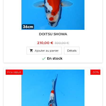
DOITSU SHOWA
Prix
Prix
210,00 €
300,00 €
de

Ajouter au panier
Détails
base

En stock
Prix réduit
-30%