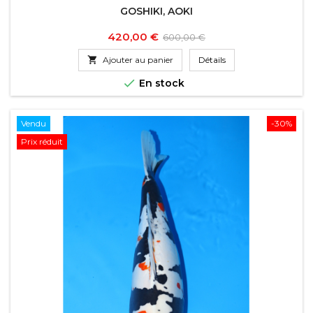
GOSHIKI, AOKI
Prix
Prix
420,00 €
600,00 €
de

Ajouter au panier
Détails
base

En stock
Vendu
-30%
Prix réduit