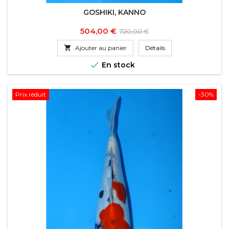
GOSHIKI, KANNO
Prix
Prix
504,00 €
720,00 €
de

Ajouter au panier
Détails
base

En stock
Prix réduit
-30%