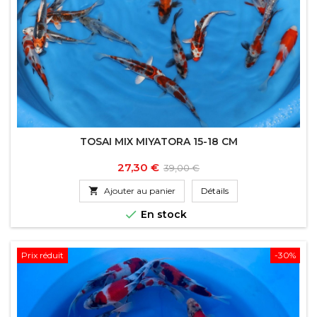
TOSAI MIX MIYATORA 15-18 CM
Prix
Prix
27,30 €
39,00 €
de

Ajouter au panier
Détails
base

En stock
Prix réduit
-30%