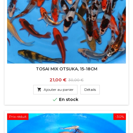
TOSAI MIX OTSUKA, 15-18CM
Prix
Prix
21,00 €
30,00 €
de

Ajouter au panier
Détails
base

En stock
Prix réduit
-30%