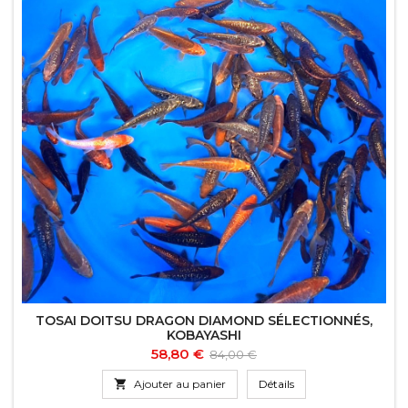
TOSAI DOITSU DRAGON DIAMOND SÉLECTIONNÉS,
KOBAYASHI
Prix
Prix
58,80 €
84,00 €
de

Ajouter au panier
Détails
base