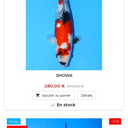
SHOWA
Prix
Prix
280,00 €
400,00 €
de

Ajouter au panier
Détails
base

En stock
Vendu
-30%