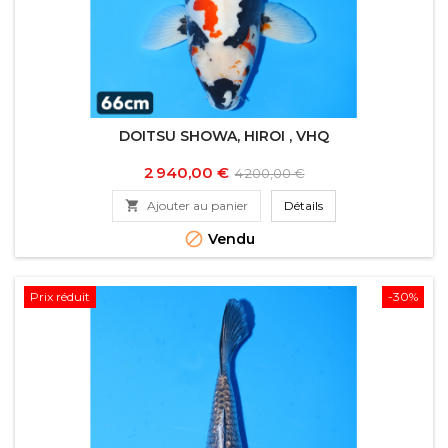
DOITSU SHOWA, HIROI , VHQ
Prix
Prix
2 940,00 €
4 200,00 €
de

Ajouter au panier
Détails
base

Vendu
Prix réduit
-30%