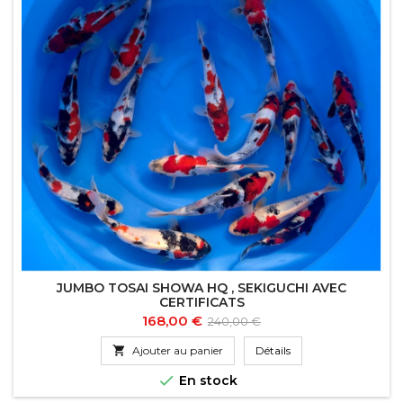
JUMBO TOSAI SHOWA HQ , SEKIGUCHI AVEC
CERTIFICATS
Prix
Prix
168,00 €
240,00 €
de

Ajouter au panier
Détails
base

En stock