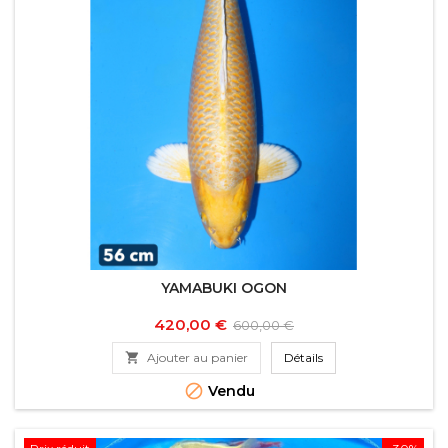
YAMABUKI OGON
Prix
Prix
420,00 €
600,00 €
de

Ajouter au panier
Détails
base

Vendu