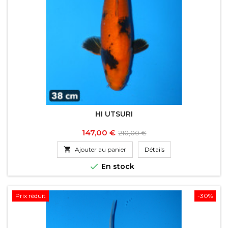
HI UTSURI
Prix
Prix
147,00 €
210,00 €
de

Ajouter au panier
Détails
base

En stock
Prix réduit
-30%