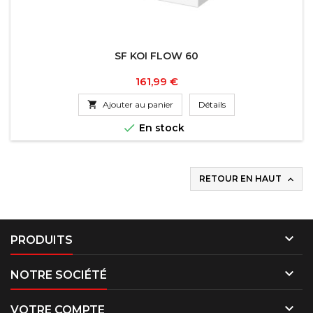
SF KOI FLOW 60
Prix
161,99 €

Ajouter au panier
Détails

En stock
RETOUR EN HAUT


PRODUITS

NOTRE SOCIÉTÉ

VOTRE COMPTE