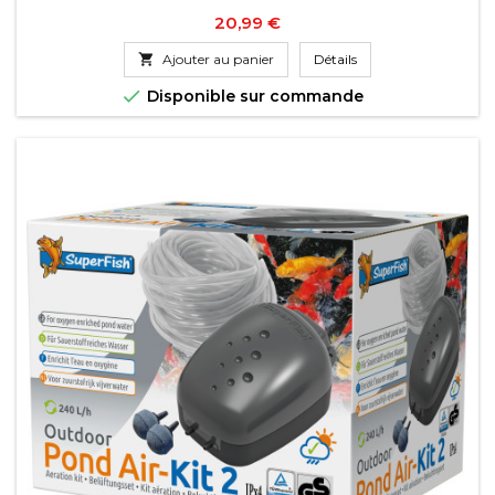
Prix
20,99 €

Ajouter au panier
Détails

Disponible sur commande