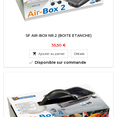
SF AIR-BOX NR.2 (BOITE ETANCHE)
Prix
35,50 €

Ajouter au panier
Détails

Disponible sur commande