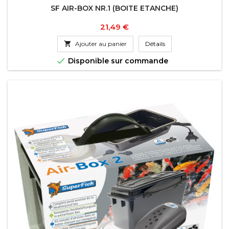
SF AIR-BOX NR.1 (BOITE ETANCHE)
Prix
21,49 €

Ajouter au panier
Détails

Disponible sur commande