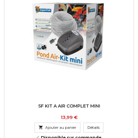
SF KIT A AIR COMPLET MINI
Prix
13,99 €

Ajouter au panier
Détails

Disponible sur commande