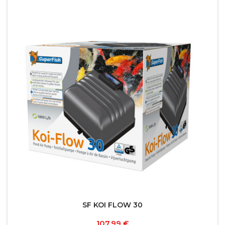
SF KOI FLOW 30
Prix
107,99 €