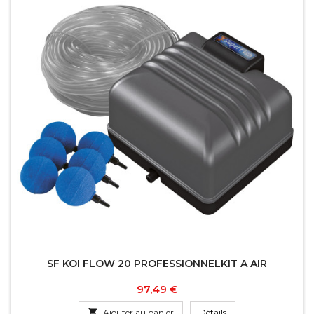
SF KOI FLOW 20 PROFESSIONNELKIT A AIR
Prix
97,49 €

Ajouter au panier
Détails