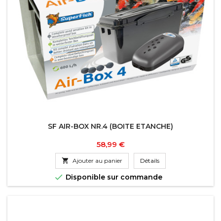
SF AIR-BOX NR.4 (BOITE ETANCHE)
Prix
58,99 €

Ajouter au panier
Détails

Disponible sur commande