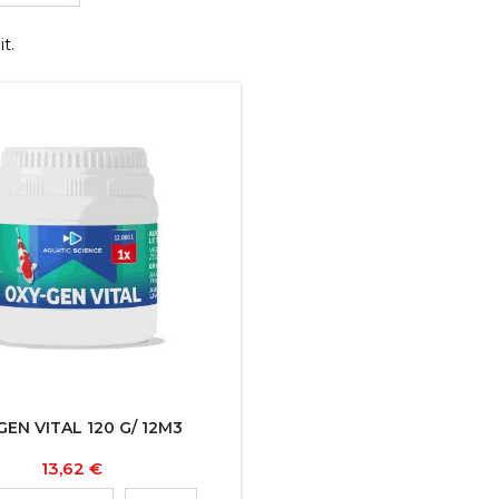
it.
EN VITAL 120 G/ 12M3
Prix
13,62 €