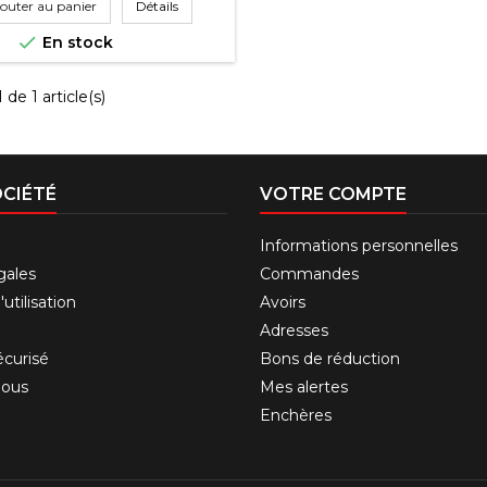
outer au panier
Détails

En stock
 de 1 article(s)
CIÉTÉ
VOTRE COMPTE
Informations personnelles
gales
Commandes
utilisation
Avoirs
Adresses
curisé
Bons de réduction
nous
Mes alertes
Enchères