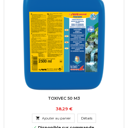
TOXIVEC 50 M3
Prix
38,29 €

Ajouter au panier
Détails

Disponible sur commande