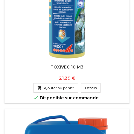
TOXIVEC 10 M3
Prix
21,29 €

Ajouter au panier
Détails

Disponible sur commande