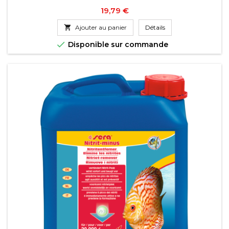
Prix
19,79 €

Ajouter au panier
Détails

Disponible sur commande