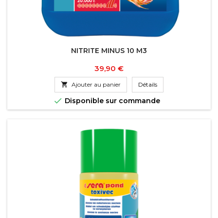
NITRITE MINUS 10 M3
Prix
39,90 €

Ajouter au panier
Détails

Disponible sur commande