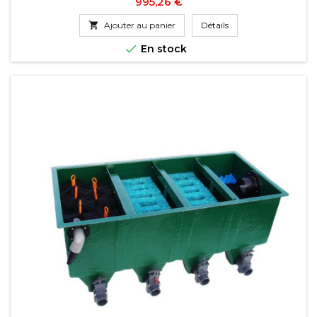
Prix
995,26 €

Ajouter au panier
Détails

En stock