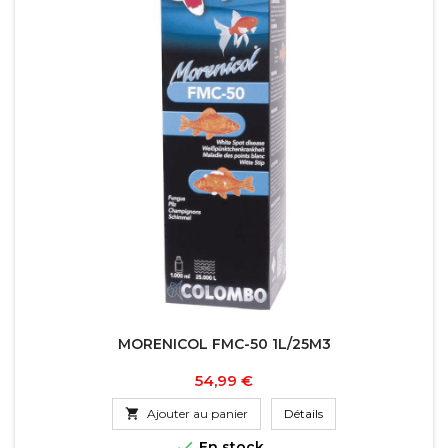
MORENICOL FMC-50 1L/25M3
Prix
54,99 €

Ajouter au panier
Détails

En stock