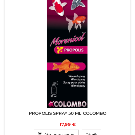
PROPOLIS SPRAY 50 ML COLOMBO
Prix
17,99 €

Ajouter au panier
Détails