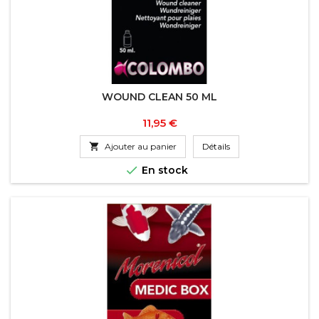
WOUND CLEAN 50 ML
Prix
11,95 €

Ajouter au panier
Détails

En stock