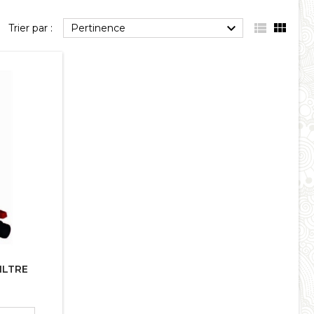



Trier par :
Pertinence
ILTRE