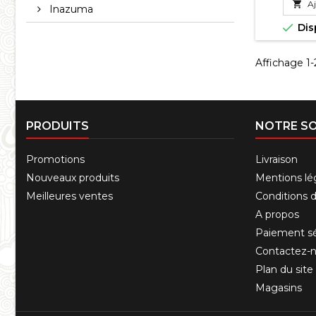

Aj
Inazuma

Dis
Affichage 1-2
PRODUITS
NOTRE SO
Promotions
Livraison
Nouveaux produits
Mentions lé
Meilleures ventes
Conditions d'
A propos
Paiement sé
Contactez-
Plan du site
Magasins