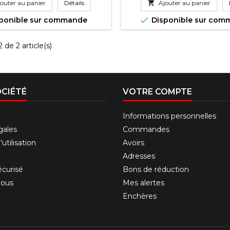
outer au panier
Détails

Ajouter au panier

ponible sur commande
Disponible sur co
 de 2 article(s)
CIÉTÉ
VOTRE COMPTE
Informations personnelles
gales
Commandes
utilisation
Avoirs
Adresses
curisé
Bons de réduction
nous
Mes alertes
Enchères