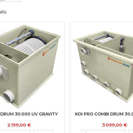
its.
 DRUM 30.000 UV GRAVITY
KOI PRO COMBI DRUM 30
Prix
Prix
2 199,00 €
3 099,00 €