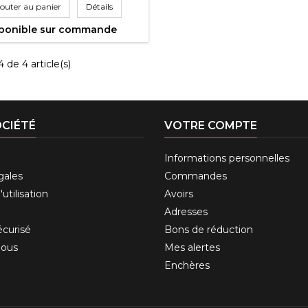
outer au panier
Détails
ponible sur commande
 de 4 article(s)
CIÉTÉ
VOTRE COMPTE
Informations personnelles
gales
Commandes
utilisation
Avoirs
Adresses
curisé
Bons de réduction
nous
Mes alertes
Enchères