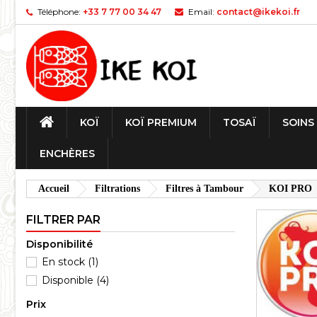
Téléphone:
+33 7 77 00 34 47
Email:
contact@ikekoi.fr
KOÏ
KOÏ PREMIUM
TOSAÏ
SOINS
ENCHÈRES
Accueil
Filtrations
Filtres à Tambour
KOI PRO
FILTRER PAR
Disponibilité
En stock
(1)
Disponible
(4)
Prix