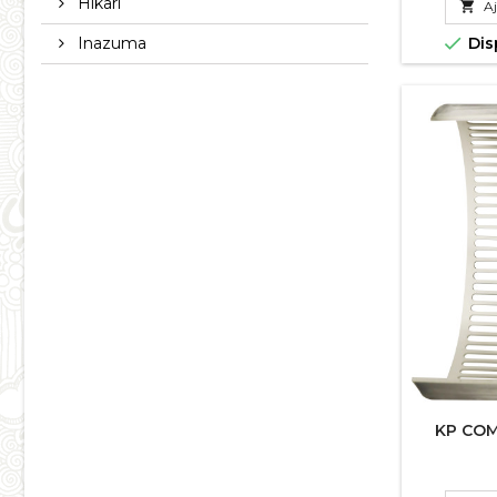
Hikari

Aj

Inazuma
Dis
KP COM