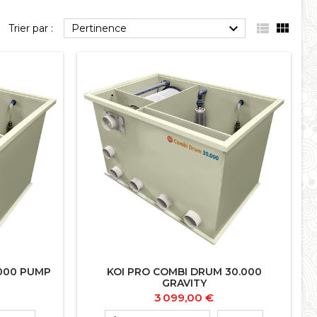



Trier par :
Pertinence
.000 PUMP
KOI PRO COMBI DRUM 30.000
GRAVITY
Prix
3 099,00 €