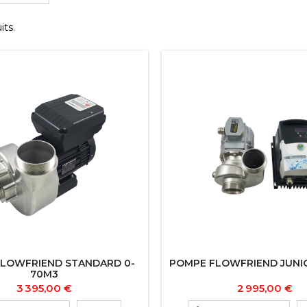
its.
LOWFRIEND STANDARD 0-
POMPE FLOWFRIEND JUNI
70M3
Prix
Prix
3 395,00 €
2 995,00 €