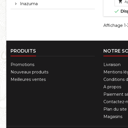

Aj
Inazuma

Dis
Affichage 1-3
PRODUITS
NOTRE SO
Promotions
Livraison
Nouveaux produits
Mentions lé
Meilleures ventes
Conditions d'
A propos
Paiement sé
Contactez-
Plan du site
Magasins