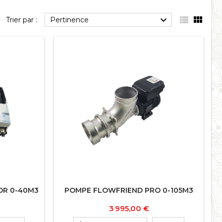



Trier par :
Pertinence
OR 0-40M3
POMPE FLOWFRIEND PRO 0-105M3
Prix
3 995,00 €