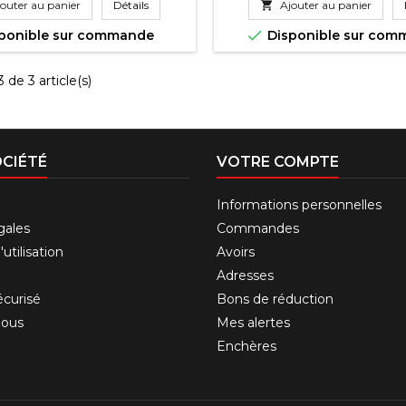
outer au panier
Détails

Ajouter au panier

ponible sur commande
Disponible sur co
 de 3 article(s)
CIÉTÉ
VOTRE COMPTE
Informations personnelles
gales
Commandes
utilisation
Avoirs
Adresses
curisé
Bons de réduction
nous
Mes alertes
Enchères