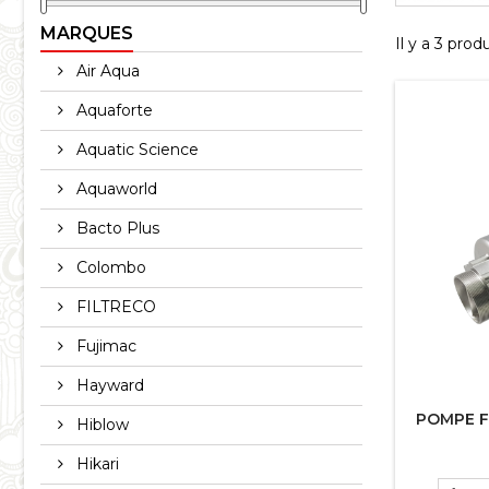
MARQUES
Il y a 3 produ
Air Aqua
Aquaforte
Aquatic Science
Aquaworld
Bacto Plus
Colombo
FILTRECO
Fujimac
Hayward
POMPE F
Hiblow
Hikari