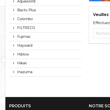
Aquaworld
Bacto Plus
Veuille
Colombo
Effectuez
FILTRECO
Fujimac
Hayward
Hiblow
Hikari
Inazuma
PRODUITS
NOTRE SO