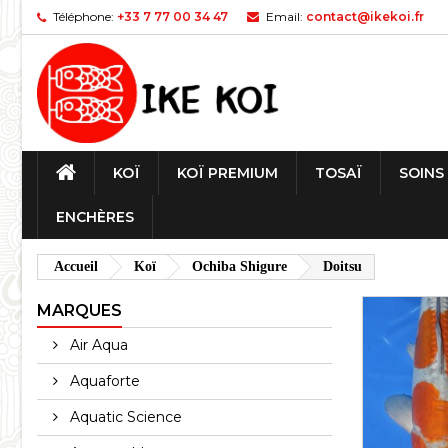
Téléphone:
+33 7 77 00 34 47
Email:
contact@ikekoi.fr
KOÏ
KOÏ PREMIUM
TOSAÏ
SOINS
ENCHÈRES
Accueil
Koï
Ochiba Shigure
Doitsu
MARQUES
Air Aqua
Aquaforte
Aquatic Science