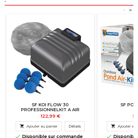
:
<
>
SF KOI FLOW 30
SF POND
PROFESSIONNELKIT A AIR
Prix
Pr
122,99 €
57

Ajouter au panier
Détails

Ajouter au 


Disponible sur commande
Disponibl