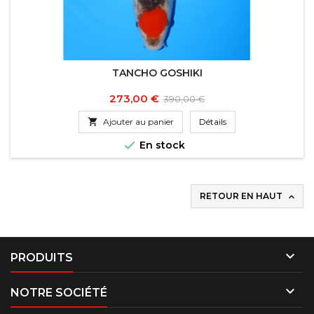
TANCHO GOSHIKI
Prix
Prix
273,00 €
390,00 €
de

Ajouter au panier
Détails
base

En stock
RETOUR EN HAUT


PRODUITS

NOTRE SOCIÉTÉ