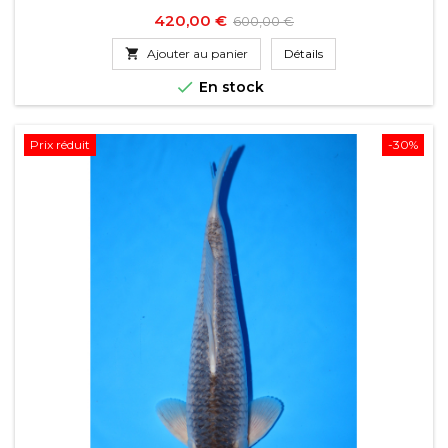
Prix
Prix
420,00 €
600,00 €
de

Ajouter au panier
Détails
base

En stock
Prix réduit
-30%