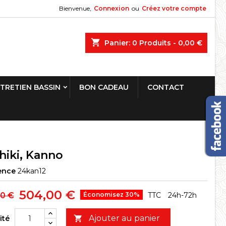
Bienvenue,
Connexion
ou
Créez votre compte
shopping_cart
Panier:
0
Produits - 0,00 €
TRETIEN BASSIN
BON CADEAU
CONTACT
hiki, Kanno
ence
24kan12
504,00 €
0 €
Économisez 30%
TTC
24h-72h
Ajouter au panier
ité
