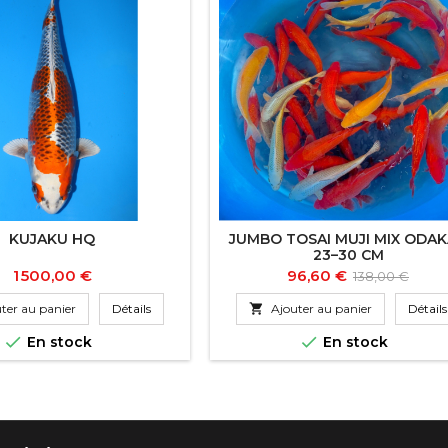
KUJAKU HQ
JUMBO TOSAI MUJI MIX ODA
23–30 CM
Prix
Prix
Prix
1 500,00 €
96,60 €
138,00 €
de
ter au panier
Détails

Ajouter au panier
Détails
base


En stock
En stock