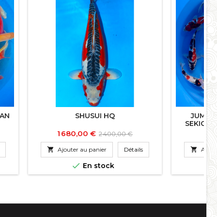
KAN
SHUSUI HQ
JUMBO 
SEKIGUC
Prix
Prix
Pri
1 680,00 €
16
2 400,00 €
de

Ajouter au panier
Détails

Ajout
base

En stock