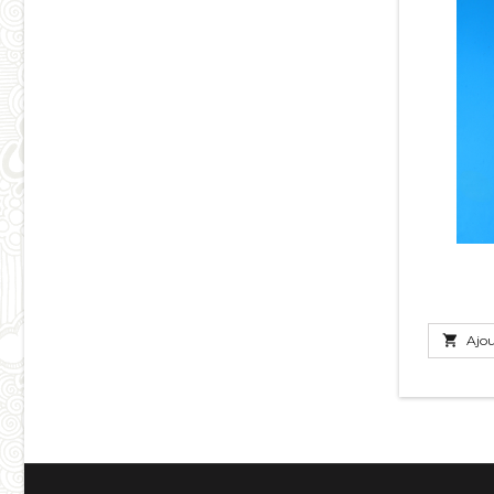

Ajou