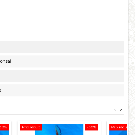
Yonsai
e
<
>
-30%
Prix réduit
-30%
Prix réduit