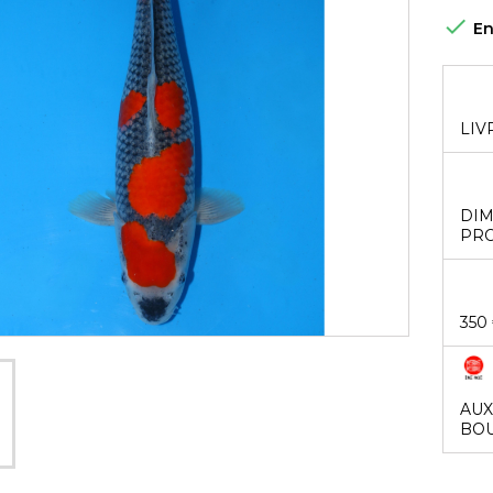

En
LIV
DIM
PRO
350
AUX
BOU