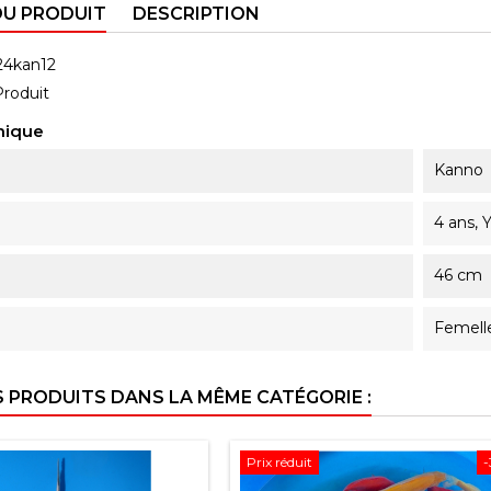
DU PRODUIT
DESCRIPTION
24kan12
Produit
nique
Kanno
4 ans, 
46 cm
Femell
S PRODUITS DANS LA MÊME CATÉGORIE :
Prix réduit