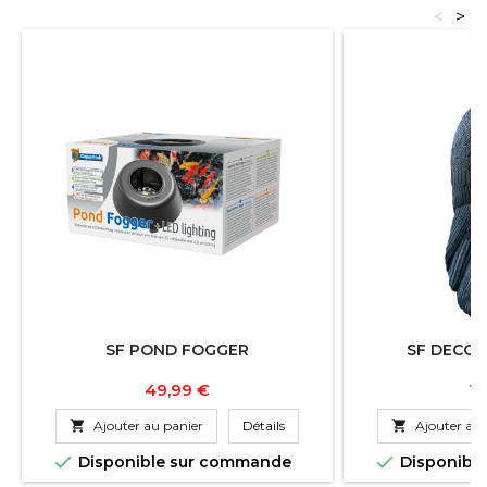
<
>
SF POND FOGGER
SF DECO 
Prix
Pr
49,99 €
12

Ajouter au panier
Détails

Ajouter au 


Disponible sur commande
Disponibl