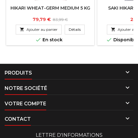
HIKARI WHEAT-GERM MEDIUM 5 KG
SAKI HIKARI 
Prix
Prix
Pri
79,79 €
28
83,99 €
de

Ajouter au panier
Détails

Ajouter au 
base


En stock
Disponibl

PRODUITS

NOTRE SOCIÉTÉ

VOTRE COMPTE

CONTACT
LETTRE D'INFORMATIONS