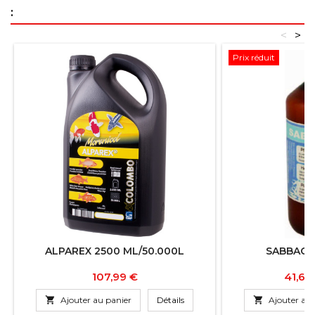
:
<
>
Prix réduit
ALPAREX 2500 ML/50.000L
SABBACT
Prix
Prix
107,99 €
41,65

Ajouter au panier
Détails

Ajouter au 