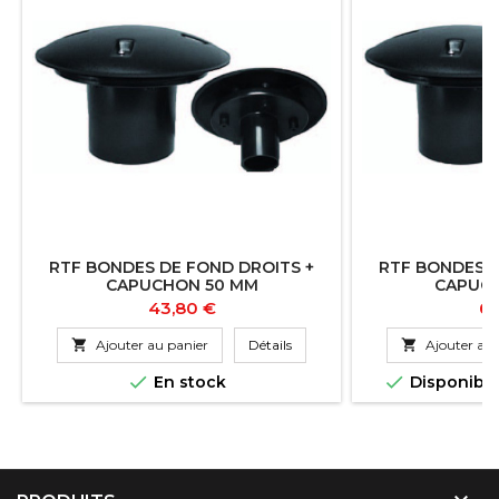
RTF BONDES DE FOND DROITS +
RTF BONDES D
CAPUCHON 50 MM
CAPUC
Prix
Pr
43,80 €
67

Ajouter au panier
Détails

Ajouter au 


En stock
Disponibl