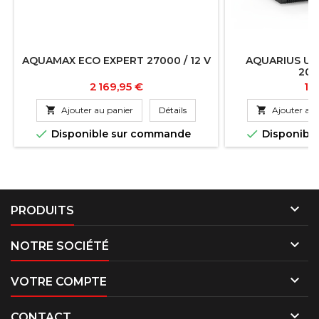
AQUAMAX ECO EXPERT 27000 / 12 V
AQUARIUS UN
2000
Prix
Pri
2 169,95 €
16

Ajouter au panier
Détails

Ajouter au 


Disponible sur commande
Disponibl

PRODUITS

NOTRE SOCIÉTÉ

VOTRE COMPTE

CONTACT