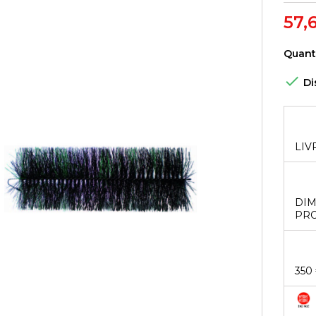
57,
Quant

Di
LIV
DIM
PRO
350