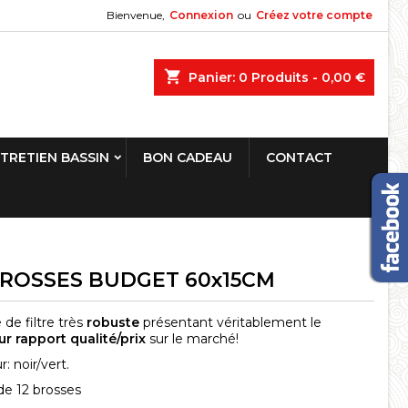
Bienvenue,
Connexion
ou
Créez votre compte
shopping_cart
Panier:
0
Produits - 0,00 €
TRETIEN BASSIN
BON CADEAU
CONTACT
BROSSES BUDGET 60x15CM
 de filtre très
robuste
présentant véritablement le
ur rapport qualité/prix
sur le marché!
: noir/vert.
de 12 brosses