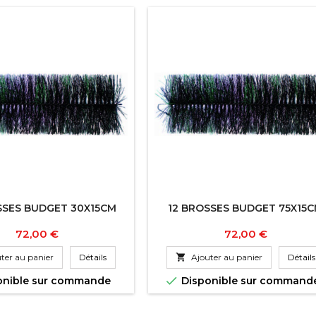
SSES BUDGET 30X15CM
12 BROSSES BUDGET 75X15
Prix
Prix
72,00 €
72,00 €
ter au panier
Détails

Ajouter au panier
Détails

onible sur commande
Disponible sur command