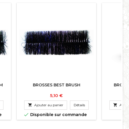
CM
BROSSES BEST BRUSH
BROSSE
Prix
5,10 €

Ajouter au panier
Détails

Ajout

e
Disponible sur commande