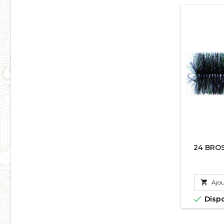
24 BRO

Ajou

Disp