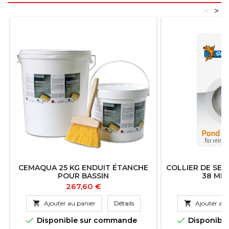
<
>
CEMAQUA 25 KG ENDUIT ÉTANCHE
COLLIER DE SER
POUR BASSIN
38 MM 
Prix
Pr
267,60 €
5

Ajouter au panier
Détails

Ajouter au 


Disponible sur commande
Disponibl