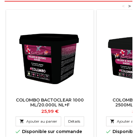
<
>
COLOMBO BACTOCLEAR 1000
COLOMBO
ML/20.000L NL+F
2500ML/5
Prix
Pr
25,99 €
51

Ajouter au panier
Détails

Ajouter au 


Disponible sur commande
Disponibl