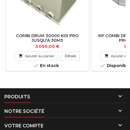
COMBI DRUM 30000 KOI PRO
KP COMBI DR
JUSQU'A 30M3
PRO
Prix
Pri
3 099,00 €
13

Ajouter au panier
Détails

Ajouter au 


En stock
Disponibl

PRODUITS

NOTRE SOCIÉTÉ

VOTRE COMPTE