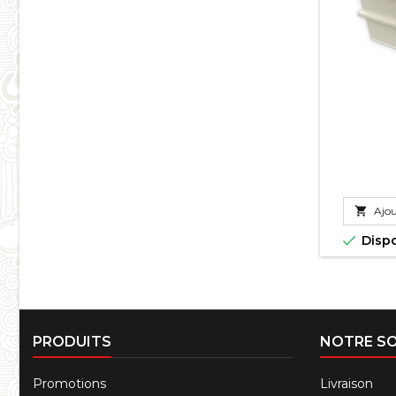

Ajou

Disp
PRODUITS
NOTRE SO
Promotions
Livraison