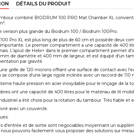
ION
DÉTAILS DU PRODUIT
 tambour combiné BIODRUM 100 PRO Mat Chamber XL convient aux
m³.
une version plus grande du Biodrum 100 / Biodrum 100Pro.
100 Pro XL est plus long de plus de 60 cm et possède deux comp
importante. Le premier compartiment a une capacité de 400 litres
ponais. L'ajout de Helix+ dans le premier compartiment permet d
mm de diamètre et 400 mm de largeur, et est équipé d'un tamis 
entation par gravité.
t une grille de 120 microns offrant une surface de contact avec l
n se compose d'une large rigole inclinée avec un raccord de 110
erne haute pression en acier inoxydable pour le rinçage de la toi
res ont une capacité de 400 litres pour le matériau de lit mobile (
dustriel a été choisi pour la rotation du tambour. Très fiable et
 livré avec un couvercle.
ques:
és d'entrée et de sortie sont négociables moyennant un suppl
et nous pouvons facilement vous proposer des solutions sur mes