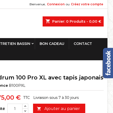
Bienvenue,
Connexion
ou
Créez votre compte
shopping_cart
Panier:
0
Produits - 0,00 €
TRETIEN BASSIN
BON CADEAU
CONTACT
drum 100 Pro XL avec tapis japonais
ence
B100PXL
75,00 €
TTC
Livraison sous 7 à 30 jours
Ajouter au panier
ité
