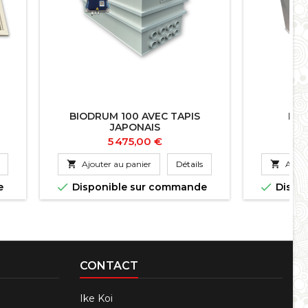
BIODRUM 100 AVEC TAPIS
BIO
JAPONAIS
Prix
5 475,00 €

Ajouter au panier
Détails

Ajout


e
Disponible sur commande
Dispo
CONTACT
Ike Koi