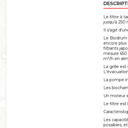
DESCRIPT
Le filtre à
jusqu'à 250 
Il s'agit d'
Le Biodrum 
encore plus 
filtrants ja
mesure 650 
m³/h en alim
La grille es
L'évacuatio
La pompe int
Les biochamb
Un moteur in
Le filtre est
Caractéristi
Les capacit
possibles, 