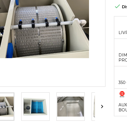

Di
LIV
DIM
PRO
350
AUX

BOU