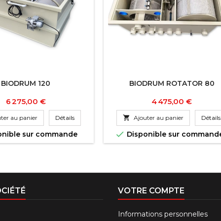
BIODRUM 120
BIODRUM ROTATOR 80
Prix
Prix
6 275,00 €
4 475,00 €
ter au panier
Détails

Ajouter au panier
Détails

onible sur commande
Disponible sur command
CIÉTÉ
VOTRE COMPTE
Informations personnelles