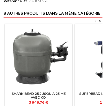
Référence
8717591050926
8 AUTRES PRODUITS DANS LA MÊME CATÉGORIE :
<
>
SHARK BEAD 25 JUSQU'A 25 M3
SUPERBEAD LA
AVEC KOI
Prix
Prix
3 646,76 €
2 1