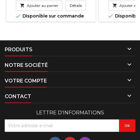

Ajouter au panier
Détails

Ajouter au 


Disponible sur commande
Disponibl

PRODUITS

NOTRE SOCIÉTÉ

VOTRE COMPTE

CONTACT
LETTRE D'INFORMATIONS