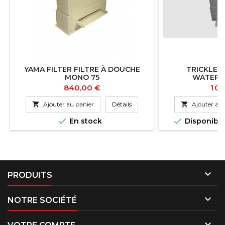
YAMA FILTER FILTRE À DOUCHE
TRICKLE 
MONO 75
WATERF
Prix
Prix
840,00 €
1 0

Ajouter au panier
Détails

Ajouter au 


En stock
Disponibl

PRODUITS

NOTRE SOCIÉTÉ
