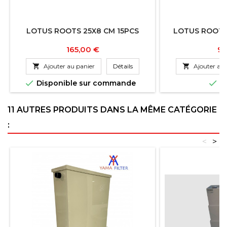
LOTUS ROOTS 25X8 CM 15PCS
LOTUS ROOTS 
Prix
Pr
165,00 €
96

Ajouter au panier
Détails

Ajouter au 


Disponible sur commande
En
11 AUTRES PRODUITS DANS LA MÊME CATÉGORIE
:
<
>