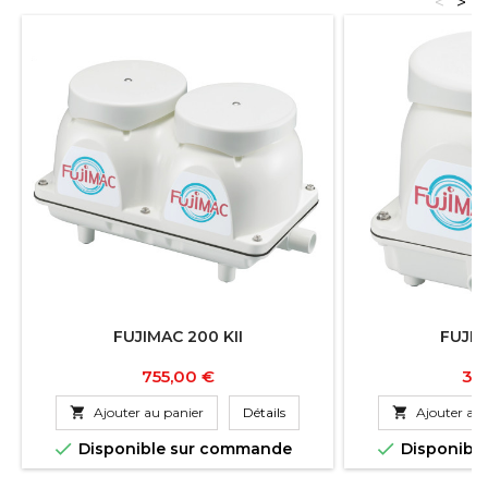
<
>
FUJIMAC 200 KII
FUJIM
Prix
Pri
755,00 €
34

Ajouter au panier
Détails

Ajouter au 


Disponible sur commande
Disponibl