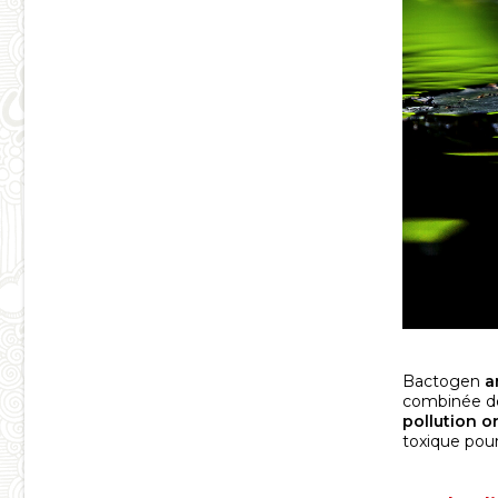
Bactogen
a
combinée de
pollution o
toxique pour