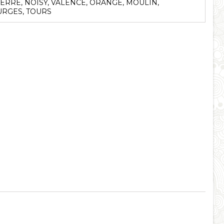
ERRE, NOISY, VALENCE, ORANGE, MOULIN,
RGES, TOURS