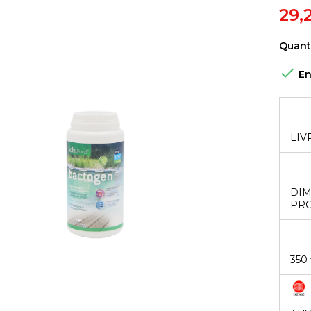
29,
Quant

En
LIV
DIM
PRO
350