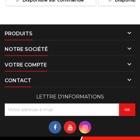


Disponible sur commande
Disponibl

PRODUITS

NOTRE SOCIÉTÉ

VOTRE COMPTE

CONTACT
LETTRE D'INFORMATIONS