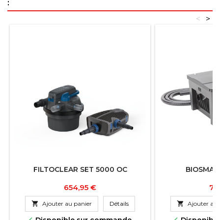
:
<
>
FILTOCLEAR SET 5000 OC
BIOSMAR
Prix
Pri
654,95 €
74

Ajouter au panier
Détails

Ajouter au 