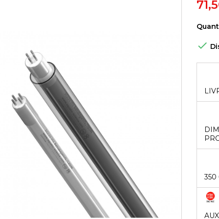
71,
Quant

Di
LIV
DIM
PRO
350
AUX