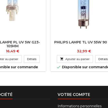
 LAMPE PL UV 5W G23-
PHILIPS LAMPE TL UV 55W 90
105MM
Prix
Prix
16,49 €
32,99 €
ter au panier
Détails

Ajouter au panier
Détails

onible sur commande
Disponible sur command
CIÉTÉ
VOTRE COMPTE
Informations personnelles