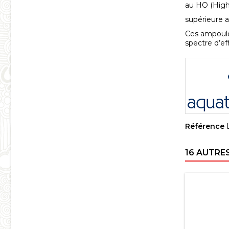
au HO (High 
supérieure a
Ces ampoules
spectre d’eff
Référence
16 AUTRE