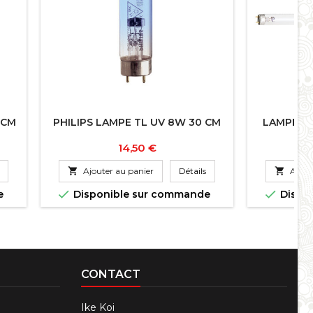
 CM
PHILIPS LAMPE TL UV 8W 30 CM
LAMPE DE
Prix
14,50 €

Ajouter au panier
Détails

Ajout


e
Disponible sur commande
Dispo
CONTACT
Ike Koi