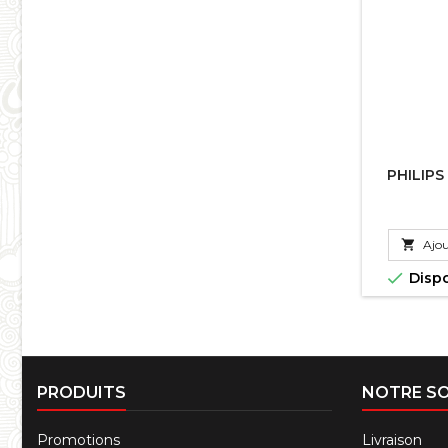
PHILIPS

Ajou

Disp
PRODUITS
NOTRE SO
Promotions
Livraison