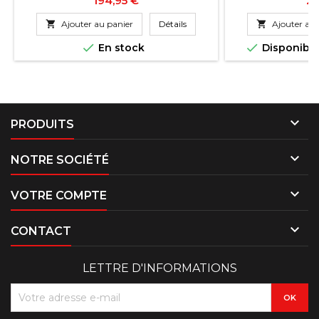
194,95 €
22

Ajouter au panier
Détails

Ajouter au 


En stock
Disponibl

PRODUITS

NOTRE SOCIÉTÉ

VOTRE COMPTE

CONTACT
LETTRE D'INFORMATIONS