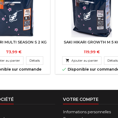
RI MULTI SEASON S 2 KG
SAKI HIKARI GROWTH M 5 K
Prix
Prix
73,99 €
119,99 €
ter au panier
Détails

Ajouter au panier
Détails

onible sur commande
Disponible sur command
CIÉTÉ
VOTRE COMPTE
Informations personnelles