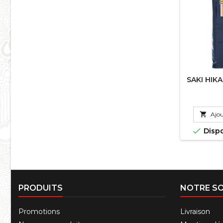
SAKI HIKA

Ajou

Disp
PRODUITS
NOTRE SO
Promotions
Livraison