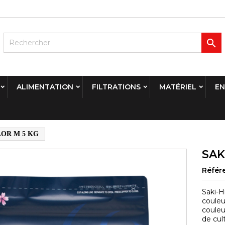

ALIMENTATION
FILTRATIONS
MATÉRIEL
EN
LOR M 5 KG
SAK
Référ
Saki-H
couleur
couleu
de cul