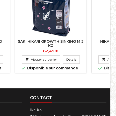
G
SAKI HIKARI GROWTH SINKING M 3
HIKARI 
KG
Prix
82,49 €

Ajouter au panier
Détails

Ajout


e
Disponible sur commande
Dispo
CONTACT
Ike Koi