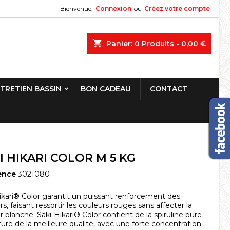
Bienvenue,
Connexion
ou
Créez votre compte
shopping_cart
Panier:
0
Produits - 0,00 €
TRETIEN BASSIN
BON CADEAU
CONTACT
I HIKARI COLOR M 5 KG
ence
3021080
ikari® Color garantit un puissant renforcement des
s, faisant ressortir les couleurs rouges sans affecter la
r blanche. Saki-Hikari® Color contient de la spiruline pure
ture de la meilleure qualité, avec une forte concentration