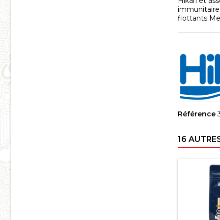
Hikari et as
immunitaire,
flottants Me
Référence
16 AUTRE