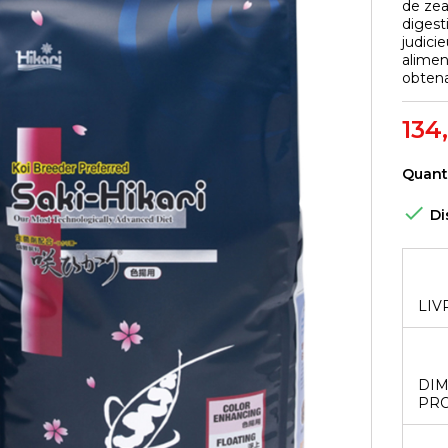
de zea
digest
judici
alimen
obtena
134
Quant

Di
LIV
DIM
PRO