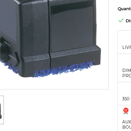
Quant

Di
LIV
DIM
PRO
350
AUX
BOU