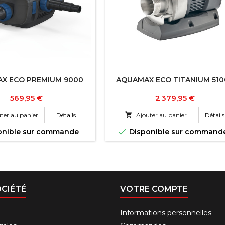
X ECO PREMIUM 9000
AQUAMAX ECO TITANIUM 510
Prix
Prix
569,95 €
2 379,95 €
ter au panier
Détails

Ajouter au panier
Détails

onible sur commande
Disponible sur command
CIÉTÉ
VOTRE COMPTE
Informations personnelles