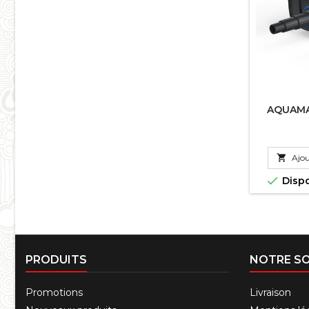
AQUAMA

Ajou

Disp
PRODUITS
NOTRE SO
Promotions
Livraison