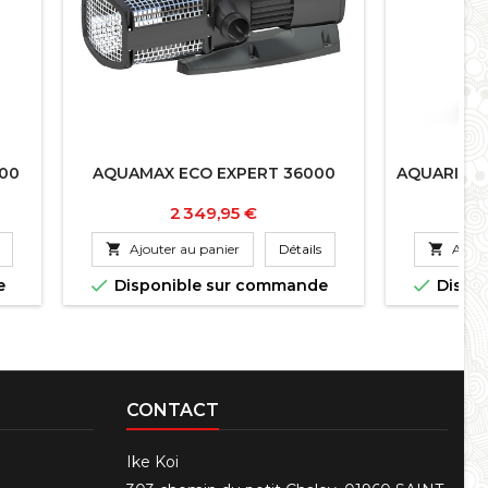
00
AQUAMAX ECO EXPERT 36000
AQUARIUS 
Prix
2 349,95 €

Ajouter au panier
Détails

Ajout


e
Disponible sur commande
Dispo
CONTACT
Ike Koi