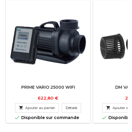
PRIME VARIO 25000 WIFI
DM VAR
Prix
Pri
622,80 €
25

Ajouter au panier
Détails

Ajouter au 


Disponible sur commande
Disponibl