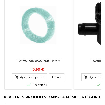
TUYAU AIR SOUPLE 19 MM
ROBINE
Prix
P
3,99 €
7

Ajouter au panier
Détails

Ajouter au 


En stock
En
16 AUTRES PRODUITS DANS LA MÊME CATÉGORIE
: