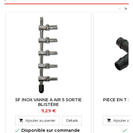
<
>
SF INOX VANNE A AIR 5 SORTIE
PIECE EN T 
BLISTÈRE
Prix
Pr
9,29 €
3

Ajouter au panier
Détails

Ajouter au 


Disponible sur commande
En