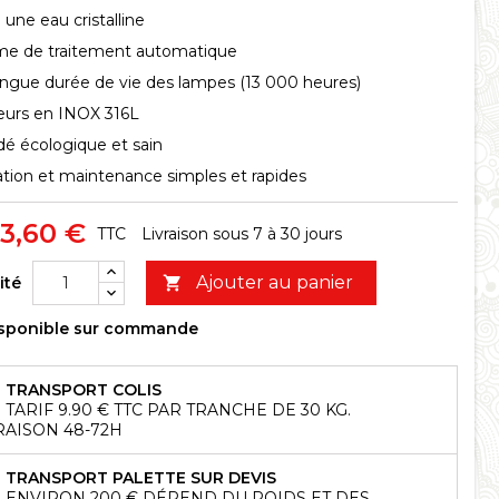
 une eau cristalline
me de traitement automatique
ongue durée de vie des lampes (13 000 heures)
eurs en INOX 316L
é écologique et sain
lation et maintenance simples et rapides
53,60 €
TTC
Livraison sous 7 à 30 jours
Ajouter au panier
ité

sponible sur commande
TRANSPORT COLIS
TARIF 9.90 € TTC PAR TRANCHE DE 30 KG.
RAISON 48-72H
TRANSPORT PALETTE SUR DEVIS
ENVIRON 200 € DÉPEND DU POIDS ET DES