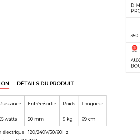
DIM
PRO
350
AUX
BOU
ION
DÉTAILS DU PRODUIT
Puissance
Entrée/sortie
Poids
Longueur
55 watts
50 mm
9 kg
69 cm
n électrique : 120/240V/50/60Hz