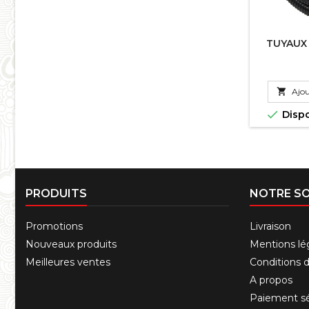
TUYAUX

Ajou

Disp
PRODUITS
NOTRE SO
Promotions
Livraison
Nouveaux produits
Mentions lé
Meilleures ventes
Conditions d'
A propos
Paiement sé