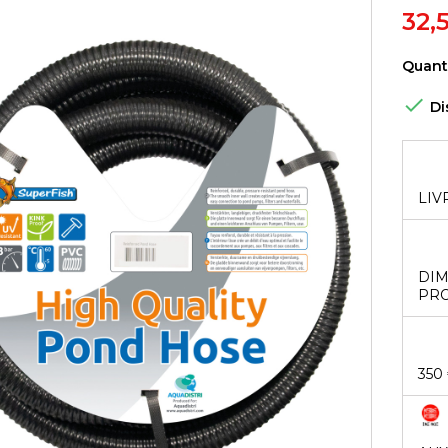
32,
Quant

Di
LIV
DIM
PRO
350