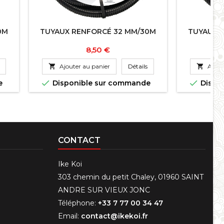
0M
TUYAUX RENFORCÉ 32 MM/30M
TUYAUX 
Prix
8,50 €

Ajouter au panier
Détails

Ajout


e
Disponible sur commande
Dispo
CONTACT
Ike Koi
303 chemin du petit Chaley, 01960 SAINT
ANDRE SUR VIEUX JONC
Téléphone:
+33 7 77 00 34 47
Email:
contact@ikekoi.fr