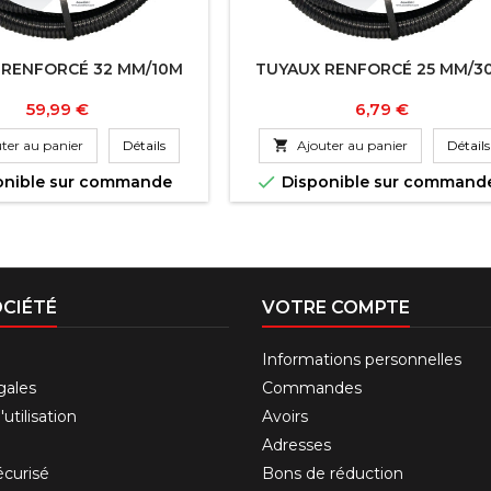
 RENFORCÉ 32 MM/10M
TUYAUX RENFORCÉ 25 MM/3
Prix
Prix
59,99 €
6,79 €
ter au panier
Détails

Ajouter au panier
Détails

onible sur commande
Disponible sur command
CIÉTÉ
VOTRE COMPTE
Informations personnelles
gales
Commandes
utilisation
Avoirs
Adresses
curisé
Bons de réduction