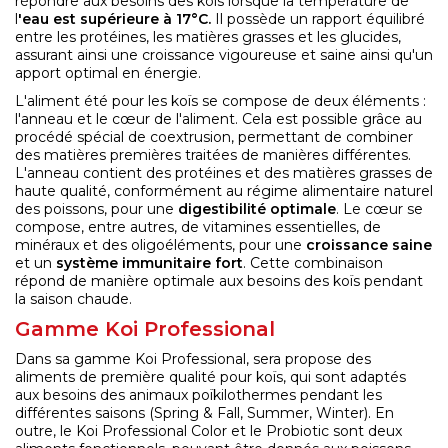
répondre aux besoins des koïs lorsque la température de
l
'eau est supérieure à 17°C.
Il possède un rapport équilibré
entre les protéines, les matières grasses et les glucides,
assurant ainsi une croissance vigoureuse et saine ainsi qu'un
apport optimal en énergie.
L'aliment été pour les koïs se compose de deux éléments :
l'anneau et le cœur de l'aliment. Cela est possible grâce au
procédé spécial de coextrusion, permettant de combiner
des matières premières traitées de manières différentes.
L'anneau contient des protéines et des matières grasses de
haute qualité, conformément au régime alimentaire naturel
des poissons, pour une
digestibilité optimale
. Le cœur se
compose, entre autres, de vitamines essentielles, de
minéraux et des oligoéléments, pour une
croissance saine
et un
système immunitaire fort
. Cette combinaison
répond de manière optimale aux besoins des koïs pendant
la saison chaude.
Gamme Koi Professional
Dans sa gamme Koi Professional, sera propose des
aliments de première qualité pour koïs, qui sont adaptés
aux besoins des animaux poïkilothermes pendant les
différentes saisons (Spring & Fall, Summer, Winter). En
outre, le Koi Professional Color et le Probiotic sont deux