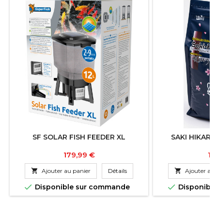
SF SOLAR FISH FEEDER XL
SAKI HIKARI
Prix
Pr
179,99 €
11

Ajouter au panier
Détails

Ajouter au 


Disponible sur commande
Disponibl