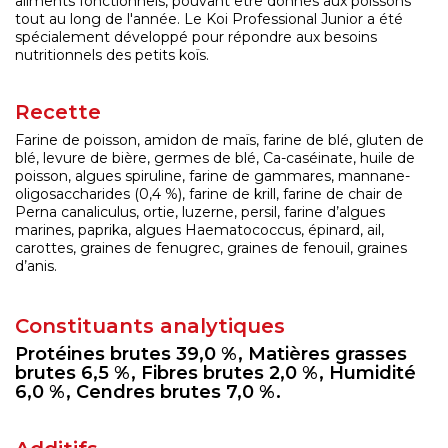
aliments fonctionnels, pouvant être donnés aux poissons
tout au long de l'année. Le Koi Professional Junior a été
spécialement développé pour répondre aux besoins
nutritionnels des petits koïs.
Recette
Farine de poisson, amidon de maïs, farine de blé, gluten de
blé, levure de bière, germes de blé, Ca-caséinate, huile de
poisson, algues spiruline, farine de gammares, mannane-
oligosaccharides (0,4 %), farine de krill, farine de chair de
Perna canaliculus, ortie, luzerne, persil, farine d’algues
marines, paprika, algues Haematococcus, épinard, ail,
carottes, graines de fenugrec, graines de fenouil, graines
d’anis.
C
onstituants analytiques
Protéines brutes 39,0 %, Matières grasses
brutes 6,5 %, Fibres brutes 2,0 %, Humidité
6,0 %, Cendres brutes 7,0 %.