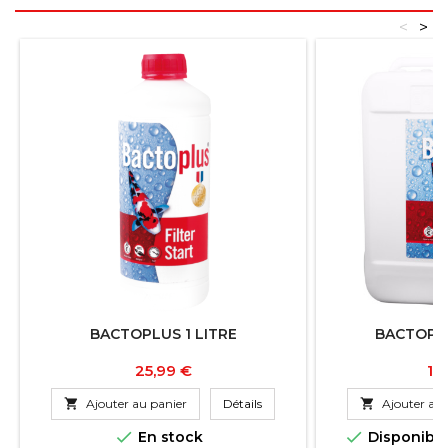
<
>
BACTOPLUS 1 LITRE
BACTOPLU
Prix
Pri
25,99 €
12

Ajouter au panier
Détails

Ajouter au 


En stock
Disponibl