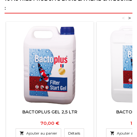
:
<
>
BACTOPLUS GEL 2,5 LTR
BACTOPL
Prix
Pri
70,00 €
10

Ajouter au panier
Détails

Ajouter au 