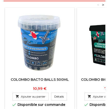
<
>
COLOMBO BACTO BALLS 500ML
COLOMBO BIOX
Prix
Pr
10,99 €
76

Ajouter au panier
Détails

Ajouter au 


Disponible sur commande
Disponibl