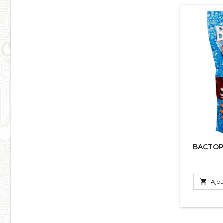
BACTOPL

Ajou