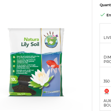
Quant

En
LIV
DIM
PRO
350
AUX
BOU