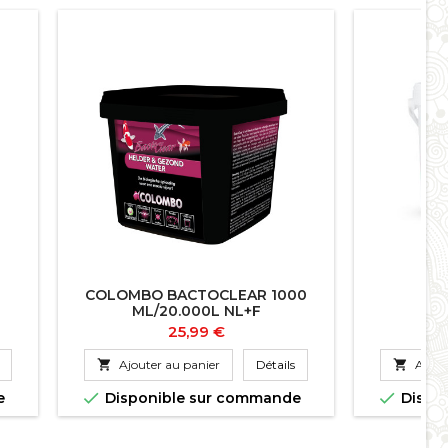
COLOMBO BACTOCLEAR 1000
ML/20.000L NL+F
Prix
25,99 €

Ajouter au panier
Détails

Ajout


e
Disponible sur commande
Dispo