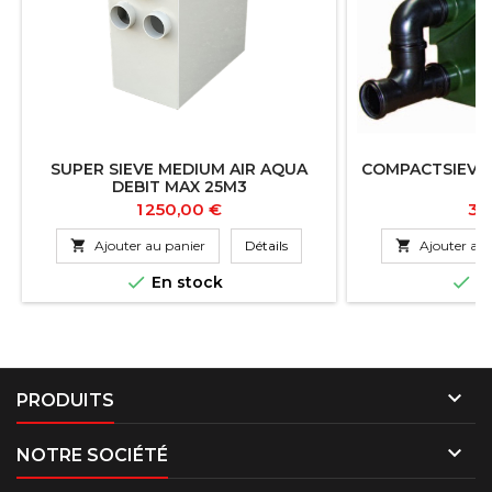
SUPER SIEVE MEDIUM AIR AQUA
COMPACTSIEVE 
DEBIT MAX 25M3
Prix
Pri
1 250,00 €
39

Ajouter au panier
Détails

Ajouter au 


En stock
En

PRODUITS

NOTRE SOCIÉTÉ