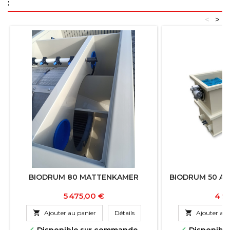
:
<
>
BIODRUM 80 MATTENKAMER
BIODRUM 50 AV
Prix
Prix
5 475,00 €
4 9

Ajouter au panier
Détails

Ajouter au 