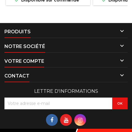


Disponible sur commande
Disponibl

PRODUITS

NOTRE SOCIÉTÉ

VOTRE COMPTE

CONTACT
LETTRE D'INFORMATIONS