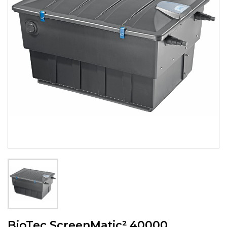
BioTec ScreenMatic² 40000