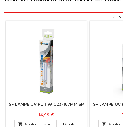
:
<
>
SF LAMPE UV PL 11W G23-167MM SP
SF LAMPE UV P
Prix
Pr
14,99 €
13

Ajouter au panier
Détails

Ajouter au 