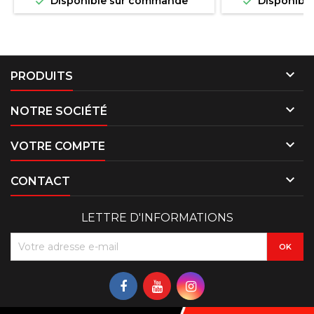


Disponible sur commande
Disponibl

PRODUITS

NOTRE SOCIÉTÉ

VOTRE COMPTE

CONTACT
LETTRE D'INFORMATIONS