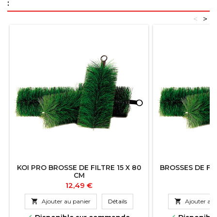
:
<
>
KOI PRO BROSSE DE FILTRE 15 X 80
BROSSES DE FI
CM
Prix
Pr
12,49 €
6

Ajouter au panier
Détails

Ajouter au 