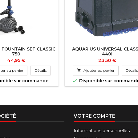
 FOUNTAIN SET CLASSIC
AQUARIUS UNIVERSAL CLASS
750
440I
Prix
Prix
44,95 €
23,50 €
ter au panier
Détails

Ajouter au panier
Détails

onible sur commande
Disponible sur command
CIÉTÉ
VOTRE COMPTE
Informations personnelles