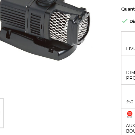
Quant

Di
LIV
DIM
PRO
350
AUX
BOU