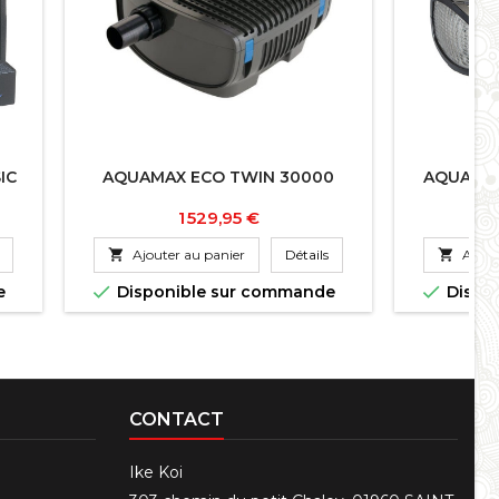
IC
AQUAMAX ECO TWIN 30000
AQUARIU
Prix
1 529,95 €

Ajouter au panier
Détails

Ajout


e
Disponible sur commande
Dispo
CONTACT
Ike Koi