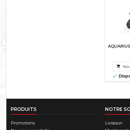
AQUARIUS

Ajou

Disp
PRODUITS
NOTRE SO
Promotions
Livraison