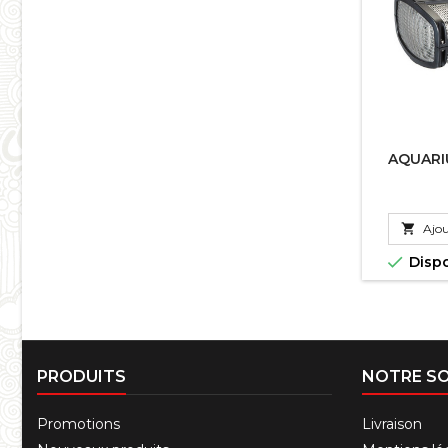
AQUARI

Ajou

Disp
PRODUITS
NOTRE SO
Promotions
Livraison