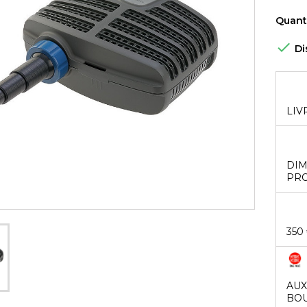
Quant

Di
LIV
DIM
PRO
350
AUX
BOU