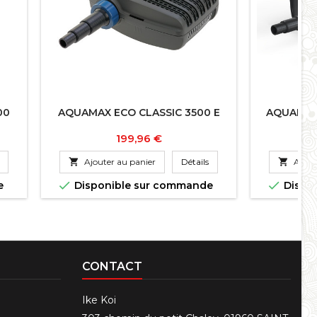
00
AQUAMAX ECO CLASSIC 3500 E
AQUAMAX
Prix
199,96 €

Ajouter au panier
Détails

Ajout


e
Disponible sur commande
Dispo
CONTACT
Ike Koi