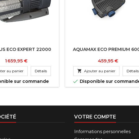
US ECO EXPERT 22000
AQUAMAX ECO PREMIUM 60
Prix
Prix
1 659,95 €
459,95 €
ter au panier
Détails

Ajouter au panier
Détails

onible sur commande
Disponible sur command
CIÉTÉ
VOTRE COMPTE
Informations personnelles