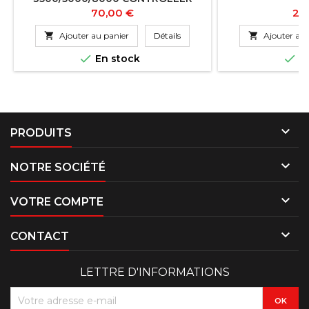
Prix
Pri
70,00 €
25

Ajouter au panier
Détails

Ajouter au 


En stock
En

PRODUITS

NOTRE SOCIÉTÉ

VOTRE COMPTE

CONTACT
LETTRE D'INFORMATIONS