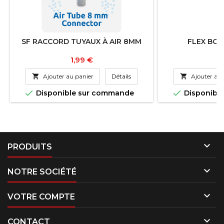
SF RACCORD TUYAUX À AIR 8MM
FLEX BO
Prix
Pr
1,99 €
2

Ajouter au panier
Détails

Ajouter au 


Disponible sur commande
Disponibl

PRODUITS

NOTRE SOCIÉTÉ

VOTRE COMPTE

CONTACT